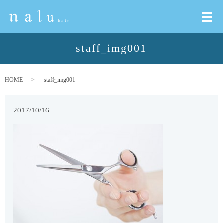
メ
staff_img001
HOME
staff_img001
2017/10/16