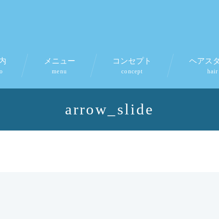
内
メニュー
コンセプト
ヘアス
fo
menu
concept
hair
arrow_slide